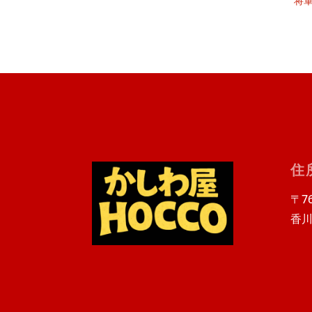
将
住
〒76
香川