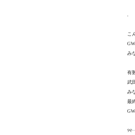
.
こ
G
み
有
武
み
最
G
୨