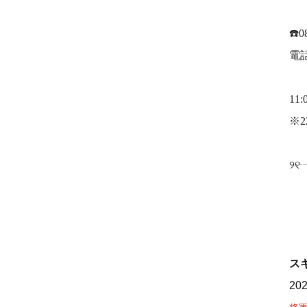
☎️0
電
11:
※2
୨
ス
20