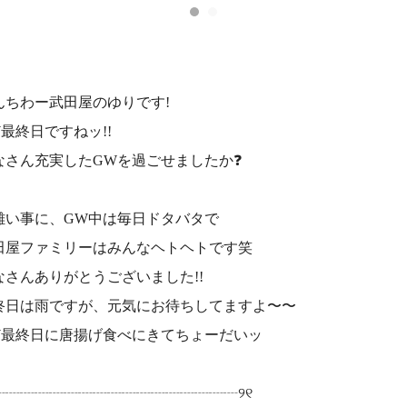
んちわー武田屋のゆりです!
W最終日ですねッ!!
なさん充実したGWを過ごせましたか❓
難い事に、GW中は毎日ドタバタで
田屋ファミリーはみんなヘトヘトです笑
なさんありがとうございました!!
終日は雨ですが、元気にお待ちしてますよ〜〜
W最終日に唐揚げ食べにきてちょーだいッ
୧┈┈┈┈┈┈┈┈┈┈┈┈┈┈┈┈┈୨୧