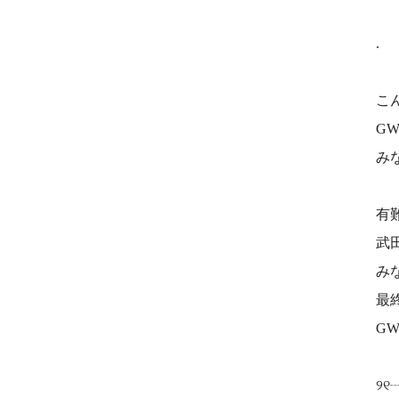
.
こ
G
み
有
武
み
最
G
୨