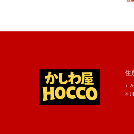
将
住
〒76
香川