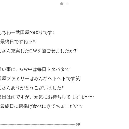
んちわー武田屋のゆりです!
W最終日ですねッ!!
なさん充実したGWを過ごせましたか❓
難い事に、GW中は毎日ドタバタで
田屋ファミリーはみんなヘトヘトです笑
なさんありがとうございました!!
終日は雨ですが、元気にお待ちしてますよ〜〜
W最終日に唐揚げ食べにきてちょーだいッ
୧┈┈┈┈┈┈┈┈┈┈┈┈┈┈┈┈┈୨୧