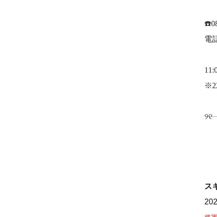
☎️0
電
11:
※2
୨
ス
20