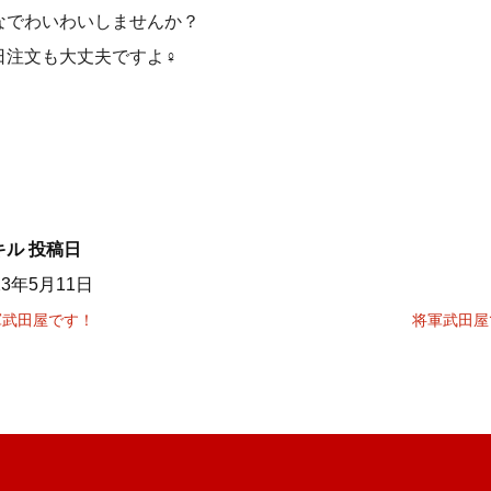
なでわいわいしませんか？
日注文も大丈夫ですよ‍♀️
キル
投稿日
23年5月11日
軍武田屋です！
将軍武田屋