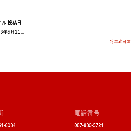
キル
投稿日
23年5月11日
将軍武田屋
所
電話番号
1-8084
087-880-5721