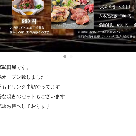
軍武田屋です。
場オープン致しました！
日もドリンク半額やってます
得な焼きのセットもございます
来店お待ちしております。