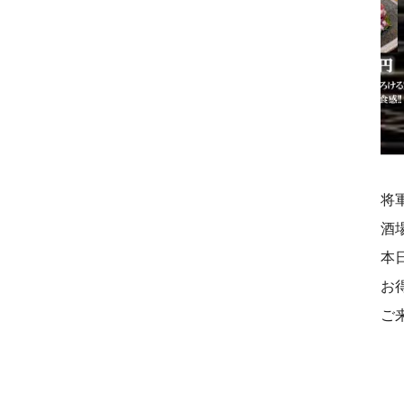
将
酒
本
お
ご