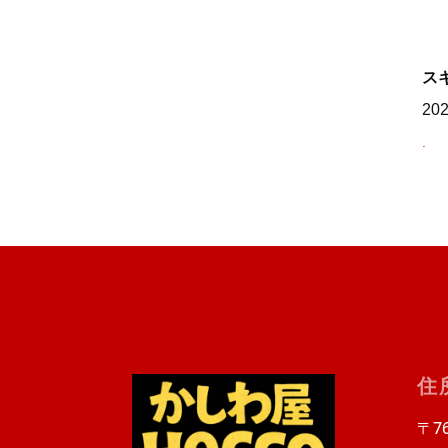
ス
20
.
住
〒76