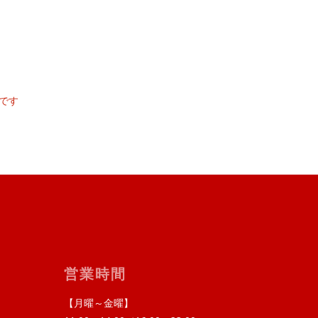
です
営業時間
【月曜～金曜】