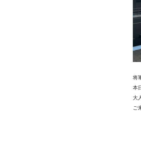
将
本
大
ご