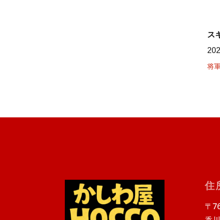
ス
20
将
住
〒76