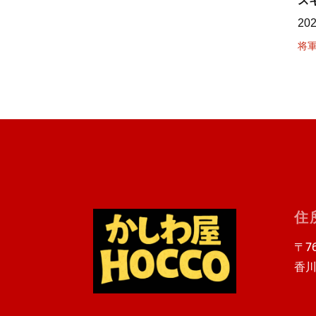
ス
20
将
住
〒76
香川