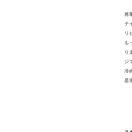
将
テ
リ
も
り
ジ
冷
是