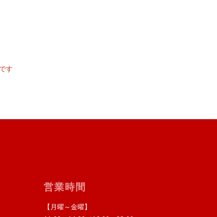
です
営業時間
【月曜～金曜】