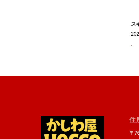
ス
20
.
住
〒76