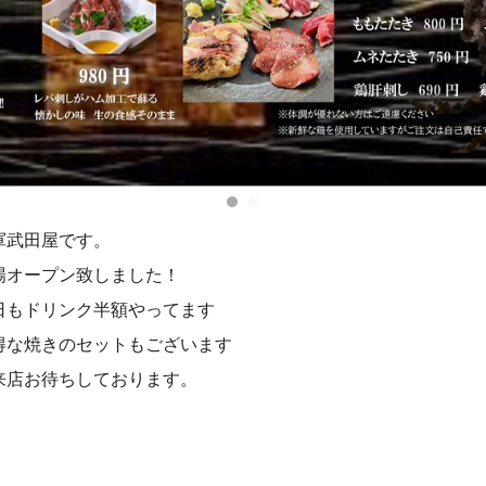
軍武田屋です。
場オープン致しました！
日もドリンク半額やってます
得な焼きのセットもございます
来店お待ちしております。