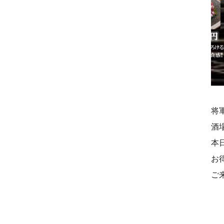
将
酒
本
お
ご