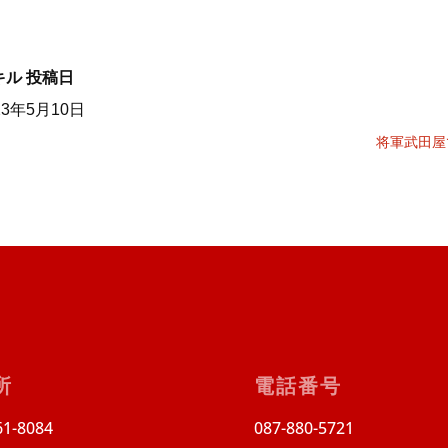
キル
投稿日
23年5月10日
将軍武田屋
所
電話番号
1-8084
087-880-5721