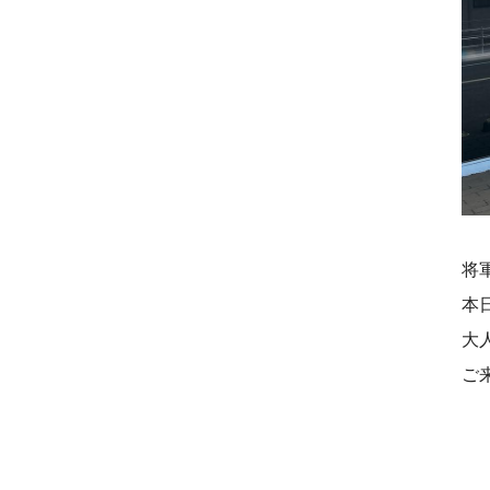
将
本
大
ご