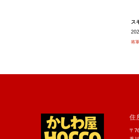
ス
20
将
住
〒76