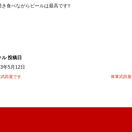
焼き食べながらビールは最高です‼️
キル
投稿日
23年5月12日
軍武田屋です
将軍武田屋