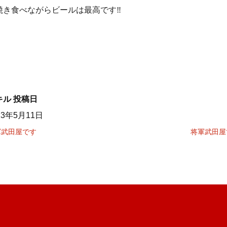
焼き食べながらビールは最高です‼️
キル
投稿日
23年5月11日
軍武田屋です
将軍武田屋