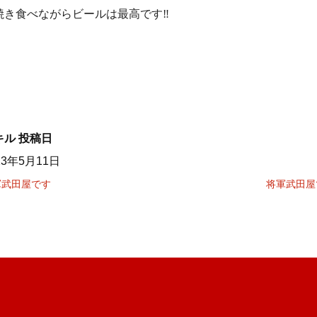
焼き食べながらビールは最高です‼️
キル
投稿日
23年5月11日
軍武田屋です
将軍武田屋